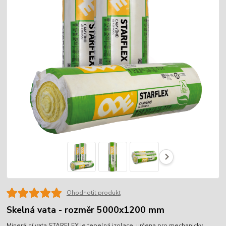
Ohodnotit produkt
Skelná vata - rozměr 5000x1200 mm
Minerální vata STARFLEX je tepelná izolace, určena pro mechanicky