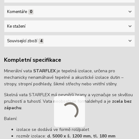
Komentáře
0
Ke stažení
Související zboží
4
Kompletní specifikace
Minerální vata
STARFLEX
je tepelná izolace, určena pro
mechanicky nenamáhavé tepelné a akustické izolace dutin –
stropy, stropní podhledy, šikmé střechy nebo vnitřní stěny.
Skelná vata STARFLEX má pevnější hrany a vyznačuje se skvělou
pružností a tuhostí. Vata neobsahuje formaldehyd a je
zcela bez
zápachu
.
Balení:
izolace se dodává ve formě rolí/palet
rozměr izolace:
d. 5000 x š. 1200 mm, tl. 180 mm