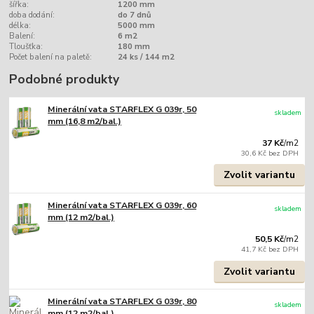
šířka:
1200 mm
doba dodání:
do 7 dnů
délka:
5000 mm
Balení:
6 m2
Tloušťka:
180 mm
Počet balení na paletě:
24 ks / 144 m2
Podobné produkty
Minerální vata STARFLEX G 039r, 50
skladem
mm (16,8 m2/bal.)
37 Kč
/
m2
30,6 Kč
bez DPH
Zvolit variantu
Minerální vata STARFLEX G 039r, 60
skladem
mm (12 m2/bal.)
50,5 Kč
/
m2
41,7 Kč
bez DPH
Zvolit variantu
Minerální vata STARFLEX G 039r, 80
skladem
mm (12 m2/bal.)