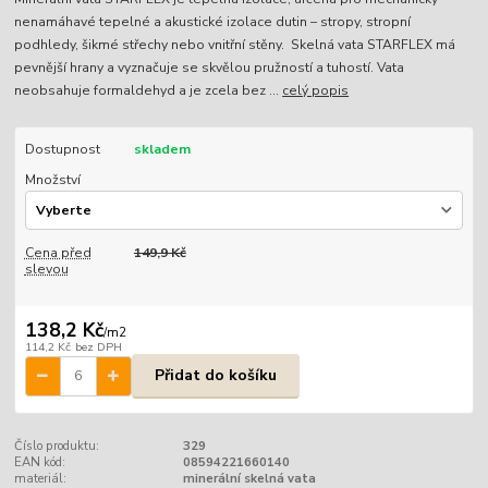
nenamáhavé tepelné a akustické izolace dutin – stropy, stropní
podhledy, šikmé střechy nebo vnitřní stěny. Skelná vata STARFLEX má
pevnější hrany a vyznačuje se skvělou pružností a tuhostí. Vata
neobsahuje formaldehyd a je zcela bez ...
celý popis
Dostupnost
skladem
Množství
Cena před
149,9 Kč
slevou
138,2 Kč
/
m2
114,2 Kč
bez DPH
Přidat do košíku
Číslo produktu:
329
EAN kód:
08594221660140
materiál:
minerální skelná vata