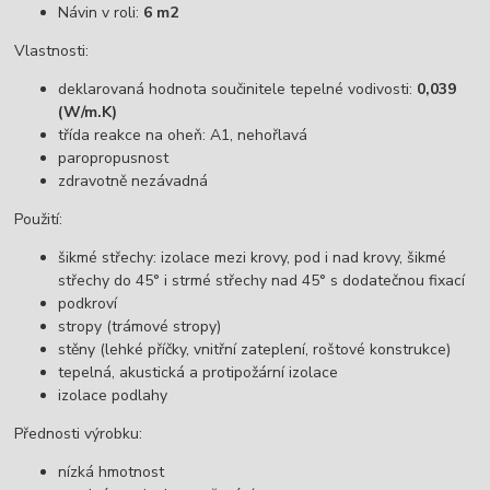
Návin v roli:
6 m2
Vlastnosti:
deklarovaná hodnota součinitele tepelné vodivosti:
0,039
(W/m.K)
třída reakce na oheň: A1, nehořlavá
paropropusnost
zdravotně nezávadná
Použití:
šikmé střechy: izolace mezi krovy, pod i nad krovy, šikmé
střechy do 45° i strmé střechy nad 45° s dodatečnou fixací
podkroví
stropy (trámové stropy)
stěny (lehké příčky, vnitřní zateplení, roštové konstrukce)
tepelná, akustická a protipožární izolace
izolace podlahy
Přednosti výrobku:
nízká hmotnost