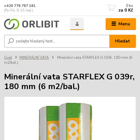
0
ks
+420 776 787 181
za
0 Kč
(Po-Pá, 8-15 hod.)
Menu
Hledat
Úvod
MINERÁLNÍ VATA
Minerální vata STARFLEX G 039r, 180 mm (6
m2/bal.)
Minerální vata STARFLEX G 039r,
180 mm (6 m2/bal.)