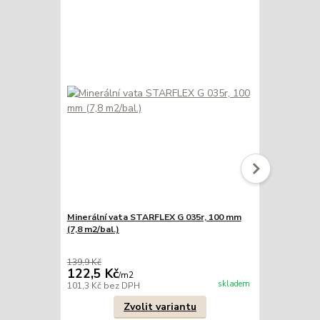
Minerální vata STARFLEX G 035r, 100 mm
Minerální v
(7,8 m2/bal.)
(6,6 m2/bal.)
139,9 Kč
159,9 Kč
122,5 Kč
147,2 Kč
/
m2
skladem
101,3 Kč
bez DPH
121,7 Kč
bez
Zvolit variantu