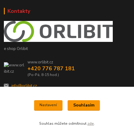
Kontakty
e shop Orlibit
www.orlibit.cz
+420 776 787 181
(Po-Pá, 8-15 hod.)
info@orlibit.cz
Souhlasím
Nastavení
Souhlas můžete odmítnout
zde
.
Vytvořeno na
Eshop-rychle.cz