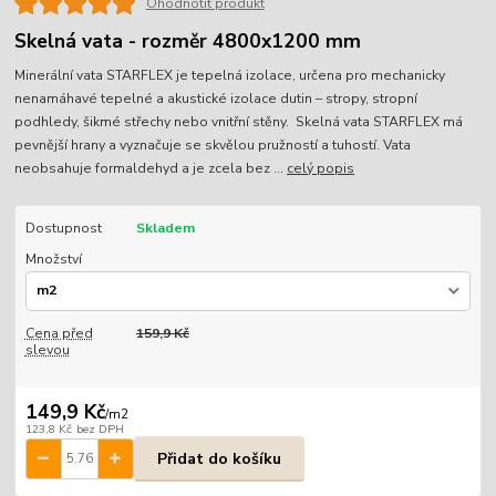
Ohodnotit produkt
Skelná vata - rozměr 4800x1200 mm
Minerální vata STARFLEX je tepelná izolace, určena pro mechanicky
nenamáhavé tepelné a akustické izolace dutin – stropy, stropní
podhledy, šikmé střechy nebo vnitřní stěny. Skelná vata STARFLEX má
pevnější hrany a vyznačuje se skvělou pružností a tuhostí. Vata
neobsahuje formaldehyd a je zcela bez ...
celý popis
Dostupnost
Skladem
Množství
Cena před
159,9 Kč
slevou
149,9 Kč
/
m2
123,8 Kč
bez DPH
Přidat do košíku