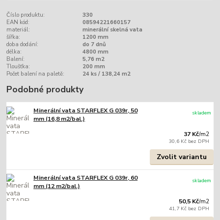
Číslo produktu:
330
EAN kód:
08594221660157
materiál:
minerální skelná vata
šířka:
1200 mm
doba dodání:
do 7 dnů
délka:
4800 mm
Balení:
5,76 m2
Tloušťka:
200 mm
Počet balení na paletě:
24 ks / 138,24 m2
Podobné produkty
Minerální vata STARFLEX G 039r, 50
skladem
mm (16,8 m2/bal.)
37 Kč
/
m2
30,6 Kč
bez DPH
Zvolit variantu
Minerální vata STARFLEX G 039r, 60
skladem
mm (12 m2/bal.)
50,5 Kč
/
m2
41,7 Kč
bez DPH