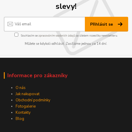
slevy!
Přihlásit se
Souhlasím se
zpracováním osobních údajů
za účelem rozesílky newsletteru.
Můžete se kdykoli odhlásit. Zasíláme jednou za 14 dní.
Informace pro zákazníky
O nás
Jak nakupovat
Obchodní podmínky
Fotogalerie
Kontakty
Blog