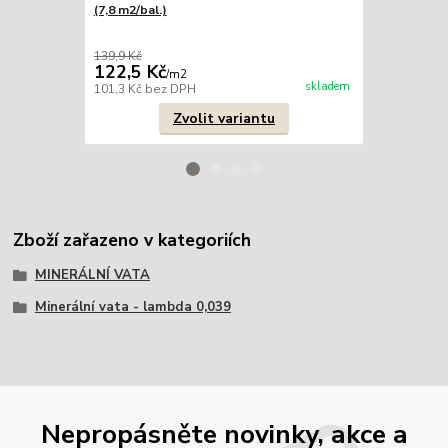
(7,8 m2/bal.)
(6,6 m2/bal.)
139,9 Kč
159,9 Kč
122,5 Kč
147,2 Kč
/
m2
skladem
101,3 Kč
bez DPH
121,7 Kč
bez
Zvolit variantu
Zboží zařazeno v kategoriích
MINERÁLNÍ VATA
Minerální vata - lambda 0,039
Nepropásněte novinky, akce a