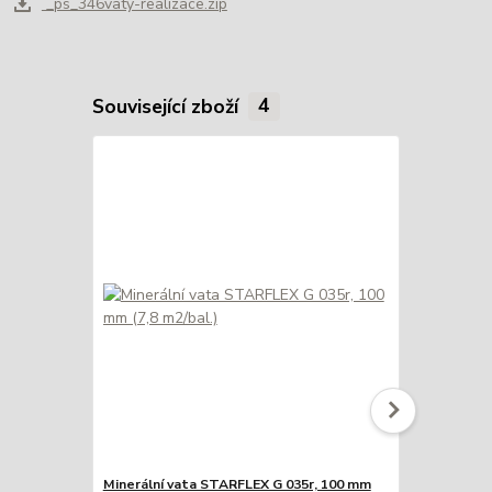
_ps_346vaty-realizace.zip
Související zboží
4
Minerální vata STARFLEX G 035r, 100 mm
Minerální v