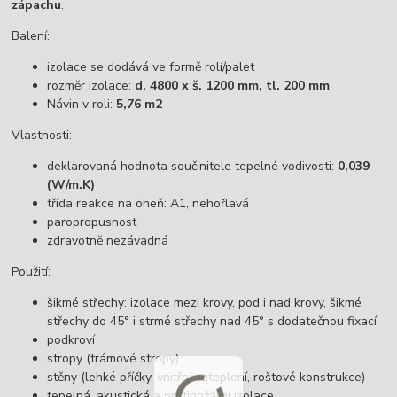
zápachu
.
Balení:
izolace se dodává ve formě rolí/palet
rozměr izolace:
d. 4800 x š. 1200 mm, tl. 200 mm
Návin v roli:
5,76 m2
Vlastnosti:
deklarovaná hodnota součinitele tepelné vodivosti:
0,039
(W/m.K)
třída reakce na oheň: A1, nehořlavá
paropropusnost
zdravotně nezávadná
Použití:
šikmé střechy: izolace mezi krovy, pod i nad krovy, šikmé
střechy do 45° i strmé střechy nad 45° s dodatečnou fixací
podkroví
stropy (trámové stropy)
stěny (lehké příčky, vnitřní zateplení, roštové konstrukce)
tepelná, akustická a protipožární izolace