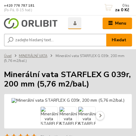
0
ks
+420 776 787 181
za
0 Kč
(Po-Pá, 8-15 hod.)
Menu
Hledat
Úvod
MINERÁLNÍ VATA
Minerální vata STARFLEX G 039r, 200 mm
(5,76 m2/bal.)
Minerální vata STARFLEX G 039r,
200 mm (5,76 m2/bal.)