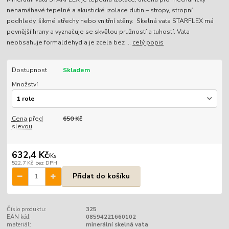
nenamáhavé tepelné a akustické izolace dutin – stropy, stropní
podhledy, šikmé střechy nebo vnitřní stěny. Skelná vata STARFLEX má
pevnější hrany a vyznačuje se skvělou pružností a tuhostí. Vata
neobsahuje formaldehyd a je zcela bez ...
celý popis
Dostupnost
Skladem
Množství
Cena před
650 Kč
slevou
632,4 Kč
/
Ks
522,7 Kč
bez DPH
Přidat do košíku
Číslo produktu:
325
EAN kód:
08594221660102
materiál:
minerální skelná vata