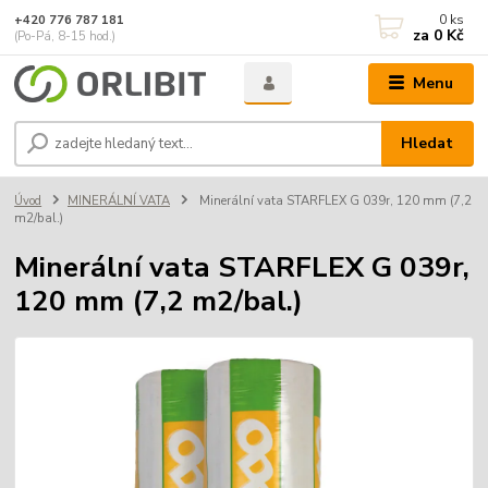
0
ks
+420 776 787 181
za
0 Kč
(Po-Pá, 8-15 hod.)
Menu
Hledat
Úvod
MINERÁLNÍ VATA
Minerální vata STARFLEX G 039r, 120 mm (7,2
m2/bal.)
Minerální vata STARFLEX G 039r,
120 mm (7,2 m2/bal.)