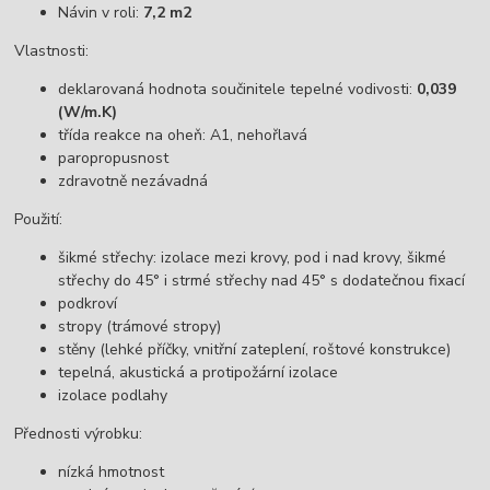
Návin v roli:
7,2 m2
Vlastnosti:
deklarovaná hodnota součinitele tepelné vodivosti:
0,039
(W/m.K)
třída reakce na oheň: A1, nehořlavá
paropropusnost
zdravotně nezávadná
Použití:
šikmé střechy: izolace mezi krovy, pod i nad krovy, šikmé
střechy do 45° i strmé střechy nad 45° s dodatečnou fixací
podkroví
stropy (trámové stropy)
stěny (lehké příčky, vnitřní zateplení, roštové konstrukce)
tepelná, akustická a protipožární izolace
izolace podlahy
Přednosti výrobku:
nízká hmotnost