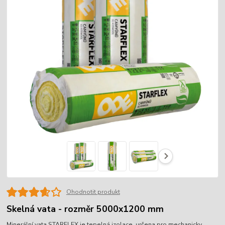
Ohodnotit produkt
Skelná vata - rozměr 5000x1200 mm
Minerální vata STARFLEX je tepelná izolace, určena pro mechanicky