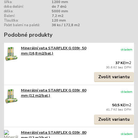
šířka:
1200 mm
doba dodání:
do 7 dnů
délka:
5000 mm
Balení:
7,2 m2
Tloušťka:
120 mm
Počet balení na paletě:
36 ks / 172,8 m2
Podobné produkty
Minerální vata STARFLEX G 039r, 50
skladem
mm (16,8 m2/bal.)
37 Kč
/
m2
30,6 Kč
bez DPH
Zvolit variantu
Minerální vata STARFLEX G 039r, 60
skladem
mm (12 m2/bal.)
50,5 Kč
/
m2
41,7 Kč
bez DPH
Zvolit variantu
Minerální vata STARFLEX G 039r, 80
skladem
mm (12 m2/bal.)