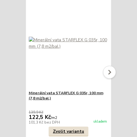
Minerální vata STARFLEX G 035r, 100 mm
Minerální v
(7,8 m2/bal.)
(6,6 m2/bal.)
139,9 Kč
159,9 Kč
122,5 Kč
147,2 Kč
/
m2
skladem
101,3 Kč
bez DPH
121,7 Kč
bez
Zvolit variantu