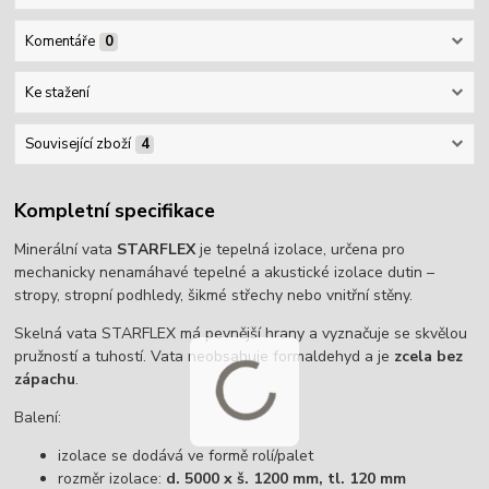
Komentáře
0
Ke stažení
Související zboží
4
Kompletní specifikace
Minerální vata
STARFLEX
je tepelná izolace, určena pro
mechanicky nenamáhavé tepelné a akustické izolace dutin –
stropy, stropní podhledy, šikmé střechy nebo vnitřní stěny.
Skelná vata STARFLEX má pevnější hrany a vyznačuje se skvělou
pružností a tuhostí. Vata neobsahuje formaldehyd a je
zcela bez
zápachu
.
Balení:
izolace se dodává ve formě rolí/palet
rozměr izolace:
d. 5000 x š. 1200 mm, tl. 120 mm